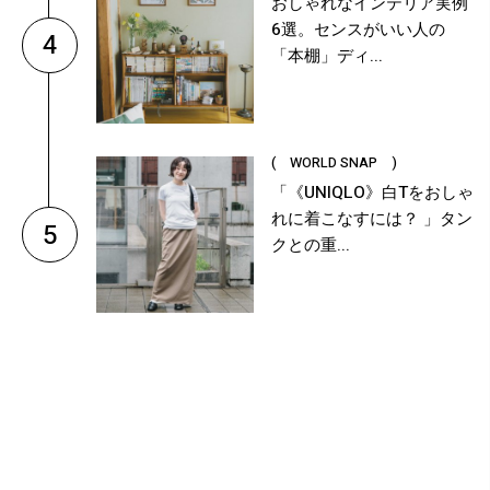
おしゃれなインテリア実例
6選。センスがいい人の
4
「本棚」ディ...
( WORLD SNAP )
「《UNIQLO》白Tをおしゃ
れに着こなすには？ 」タン
5
クとの重...