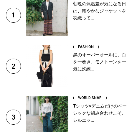
朝晩の気温差が気になる日
は、軽やかなジャケットを
1
羽織って...
( FASHION )
黒のオーバーオールに、白
を一巻き。モノトーンを一
2
気に洗練...
( WORLD SNAP )
Tシャツ×デニムだけのベー
シックな組み合わせこそ、
3
シルエッ...