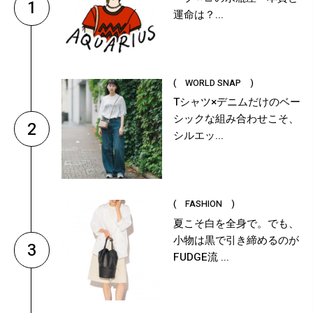
1
運命は？...
( WORLD SNAP )
Tシャツ×デニムだけのベー
シックな組み合わせこそ、
2
シルエッ...
( FASHION )
夏こそ白を全身で。でも、
小物は黒で引き締めるのが
3
FUDGE流 ...