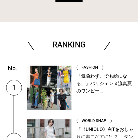
RANKING
( FASHION )
「気負わず、でも絵にな
る。」パリジェンヌ流真夏
1
のワンピー...
( WORLD SNAP )
「《UNIQLO》白Tをおしゃ
れに着こなすには？ 」タン