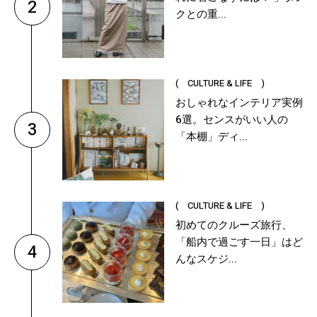
2
クとの重...
( CULTURE & LIFE )
おしゃれなインテリア実例
6選。センスがいい人の
3
「本棚」ディ...
( CULTURE & LIFE )
初めてのクルーズ旅行、
「船内で過ごす一日」はど
4
んなスケジ...