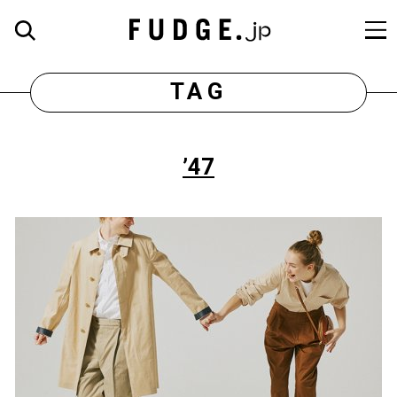
TAG
’47