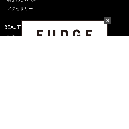
アクセサリー
BEAUTY & HAIR
FUDGENA
特集
ファッション
ビューティーニュース
ビューティー
ヘアレシピ ストーリーズ
レシピ
メイクアップティップス
ライフスタイル
海外生活
CULTURE & LIFE
カルチャー
ライフスタイル
フード&ドリンク
コラム
週末アジア