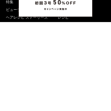
特集
ファッション
ビューティーニュース
ビューティー
ヘアレシピ ストーリーズ
レシピ
メイクアップティップス
ライフスタイル
海外生活
CULTURE & LIFE
カルチャー
ライフスタイル
フード&ドリンク
コラム
週末アジア
プレイリスト
シネマサロン
前田エマの東京ぐるり
誰かの話