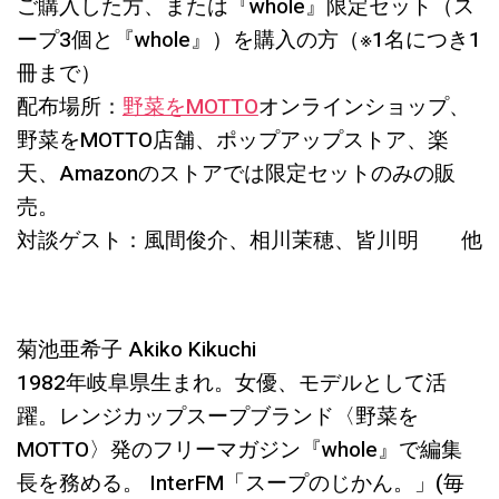
ご購入した方、または『whole』限定セット（ス
ープ3個と『whole』）を購入の方（※1名につき1
冊まで）
配布場所：
野菜をMOTTO
オンラインショップ、
野菜をMOTTO店舗、ポップアップストア、楽
天、Amazonのストアでは限定セットのみの販
売。
対談ゲスト：風間俊介、相川茉穂、皆川明 他
菊池亜希子 Akiko Kikuchi
1982年岐阜県生まれ。女優、モデルとして活
躍。レンジカップスープブランド〈野菜を
MOTTO〉発のフリーマガジン『whole』で編集
長を務める。 InterFM「スープのじかん。」(毎