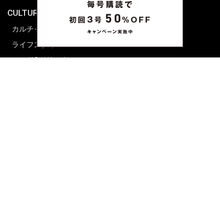
CULTURE & LIFE
カルチャー
ライフスタイル
フード&ドリンク
コラム
週末アジア
プレイリスト
シネマサロン
前田エマの東京ぐるり
誰かの話
FORTUNE
PRESENT & EVENT