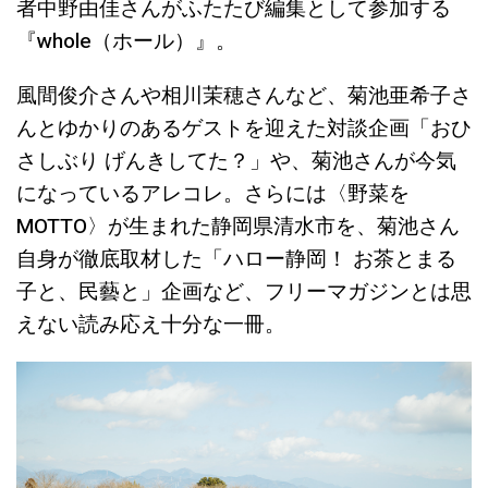
者中野由佳さんがふたたび編集として参加する
『whole（ホール）』。
風間俊介さんや相川茉穂さんなど、菊池亜希子さ
んとゆかりのあるゲストを迎えた対談企画「おひ
さしぶり げんきしてた？」や、菊池さんが今気
になっているアレコレ。さらには〈野菜を
MOTTO〉が生まれた静岡県清水市を、菊池さん
自身が徹底取材した「ハロー静岡！ お茶とまる
子と、民藝と」企画など、フリーマガジンとは思
えない読み応え十分な一冊。