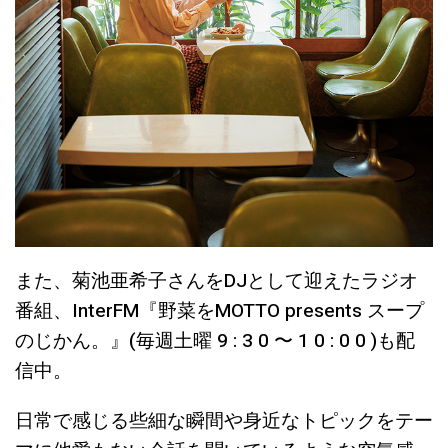
また、菊池亜希子さんをDJとして迎えたラジオ
番組、InterFM『野菜をMOTTO presents スープ
のじかん。』(毎週土曜 9 : 3 0 〜 1 0 : 0 0 )も配
信中。
日常で感じる些細な瞬間や身近なトピックをテー