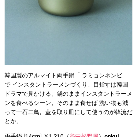
韓国製のアルマイト両手鍋「 ラミョンネンビ 」
で インスタントラーメンづくり。目指すは韓国
ドラマで見かける、鍋のままインスタントラーメ
ンを食べるシーン。そのまま食せば 洗い物も減
って一石二鳥。蓋を取り皿にして使うのが韓流だ
とか。
両手鍋 [14cm] ￥1,210（
谷中松野屋
）
onkul