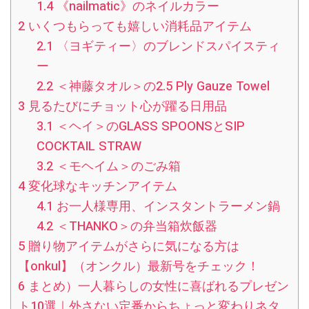
1.4
《nailmatic》のネイルカラー
2
いくつもらっても嬉しい消耗品アイテム
2.1
〈ヨギティー〉のブレンドスパイスティ
ー
2.2
＜神藤タオル＞の2.5 Ply Gauze Towel
3
見るたびにチョット心が躍る日用品
3.1
＜ヘイ＞のGLASS SPOONSとSIP
COCKTAIL STRAW
3.2
＜モヘイム＞のごみ箱
4
変化球なキッチンアイテム
4.1
お一人様専用、インスタントラーメン鍋
4.2
＜THANKO＞の弁当箱炊飯器
5
贈り物アイテムがさらに気になる方は
【onkul】（オンクル）最新号をチェック！
6
まとめ）一人暮らしの女性に喜ばれるプレゼン
ト10選｜外さない定番からちょっと変わりネタ