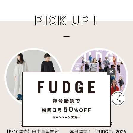
PICK UP !
( FASHION )
( FASHION )
【8/10発売】田中真里奈が
本日発売！『FUDGE』2026