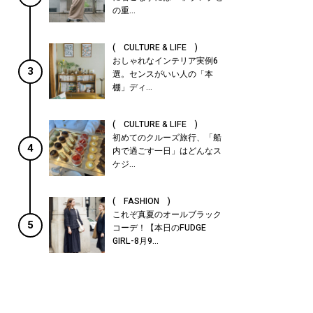
の重...
( CULTURE & LIFE )
おしゃれなインテリア実例6
3
選。センスがいい人の「本
棚」ディ...
( CULTURE & LIFE )
初めてのクルーズ旅行、「船
4
内で過ごす一日」はどんなス
ケジ...
( FASHION )
これぞ真夏のオールブラック
5
コーデ！【本日のFUDGE
GIRL-8月9...