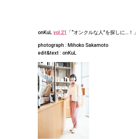
onKuL
vol.21
「“オンクルな人”を探しに…！
photograph : Mihoko Sakamoto
edit&text : onKuL