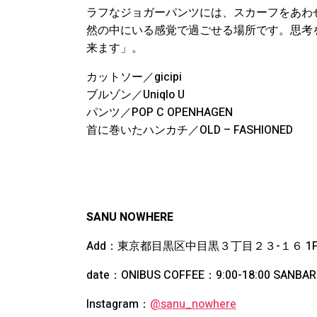
ラフなジョガーパンツには、スカーフをあわ
然の中にいる感覚で過ごせる場所です。思考
来ます」。
カットソー／gicipi
ブルゾン／Uniqlo U
パンツ／POP C OPENHAGEN
首に巻いたハンカチ／OLD – FASHIONED
SANU NOWHERE
Add：東京都目黒区中目黒３丁目２３-１６ 1
date：ONIBUS COFFEE：9:00-18:00 SANBA
Instagram：
@sanu_nowhere