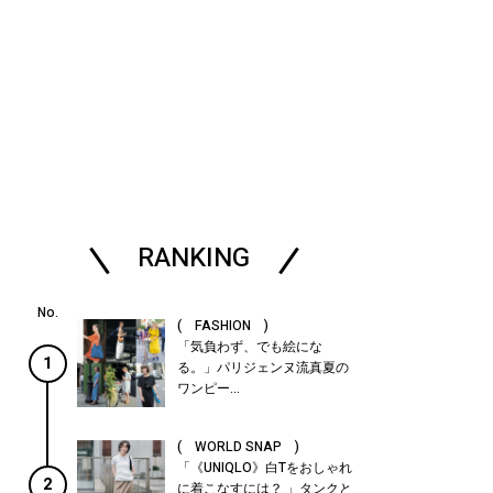
RANKING
( FASHION )
「気負わず、でも絵にな
1
る。」パリジェンヌ流真夏の
ワンピー...
( WORLD SNAP )
「《UNIQLO》白Tをおしゃれ
2
に着こなすには？ 」タンクと