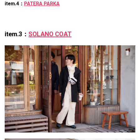
item.4：
PATERA PARKA
item.3：
SOLANO COAT