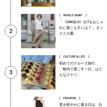
( WORLD SNAP )
「《UNIQLO》白Tをおしゃ
れに着こなすには？ 」タン
2
クとの重...
( CULTURE & LIFE )
初めてのクルーズ旅行、
「船内で過ごす一日」はど
3
んなスケジ...
( FASHION )
黒を軽やかに着る日は、白