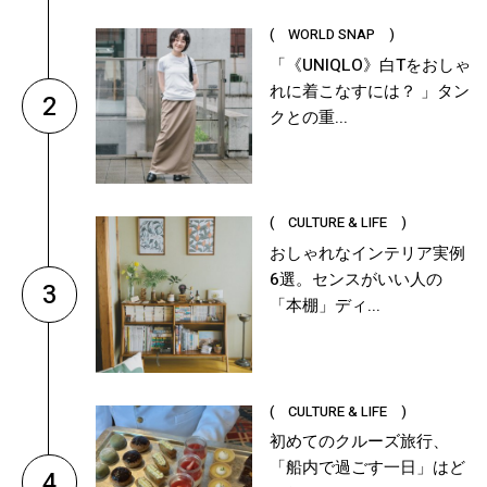
( WORLD SNAP )
「《UNIQLO》白Tをおしゃ
れに着こなすには？ 」タン
2
クとの重...
( CULTURE & LIFE )
おしゃれなインテリア実例
6選。センスがいい人の
3
「本棚」ディ...
( CULTURE & LIFE )
初めてのクルーズ旅行、
「船内で過ごす一日」はど
4