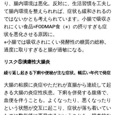
り、腸内環境は悪化。反対に、生活習慣を工夫し
て腸内環境を整えられれば、症状も緩和されるの
ではないかとも考えられています。小腸で吸収さ
れにくい食品=FODMAP食（※）の摂りすぎも症
状を悪化させる原因に。
※小腸では吸収されにくい発酵性の糖質の総称。
過度に取りすぎると腸が過敏になる。
リスク⑤潰瘍性大腸炎
繰り返し起きる下痢や便秘が主な症状。幅広い年代で発症
大腸の粘膜に炎症やただれが直腸から連続して起
きる大腸の炎症性疾患。下痢を併発する腹痛で、
血便を伴うことも。よくなったり、悪くなったり
という状態が交互に起こり、症状が落ち着いてい