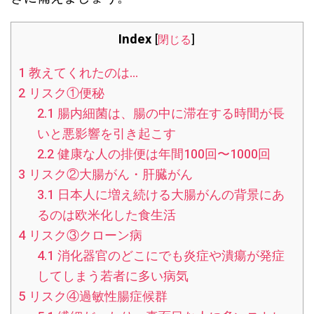
Index
[
閉じる
]
1
教えてくれたのは…
2
リスク①便秘
2.1
腸内細菌は、腸の中に滞在する時間が長
いと悪影響を引き起こす
2.2
健康な人の排便は年間100回〜1000回
3
リスク②大腸がん・肝臓がん
3.1
日本人に増え続ける大腸がんの背景にあ
るのは欧米化した食生活
4
リスク③クローン病
4.1
消化器官のどこにでも炎症や潰瘍が発症
してしまう若者に多い病気
5
リスク④過敏性腸症候群