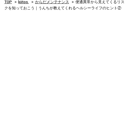
TOP
kiitos.
からだメンテナンス
便通異常から見えてくるリス
クを知っておこう｜うんちが教えてくれるヘルシーライフのヒント②