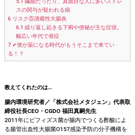
5.1
繊細だったり、真面目な人に多いストレ
スの関与が疑われる病
6
リスク⑤潰瘍性大腸炎
6.1
繰り返し起きる下痢や便秘が主な症状。
幅広い年代で発症
7
✔︎便が薬になる時代がもうそこまで来てい
る！？
教えてくれたのは…
腸内環境研究者／「株式会社メタジェン」代表取
締役社長CEO・CGDO 福田真嗣先生
2011年にビフィズス菌が腸内でつくる酢酸によ
る腸管出血性大腸菌O157感染予防の分子機構を