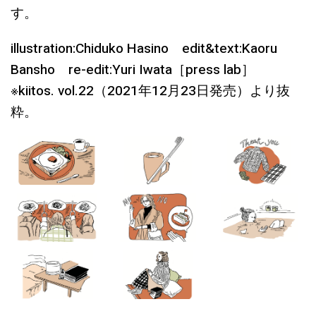
す。
illustration:Chiduko Hasino edit&text:Kaoru
Bansho re-edit:Yuri Iwata［press lab］
※kiitos. vol.22（2021年12月23日発売）より抜
粋。