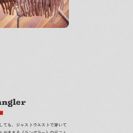
ngler
ー
しても、ジャストウエストで穿いて
ルがきまる《ラングラー》のデニム