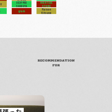
ry
XEXYMIX
HIGHTIDE
DY
SHIBUYA
STORE
Maison
m
gram
Kitsuné
RECOMMENDATION
FOR
頑張った