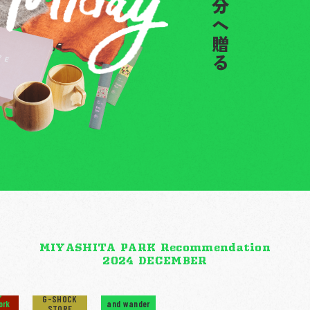
へ。
FUDGEが
ドのおすすめアイテムを
これ悩んだ分、
めくくる、
。
MIYASHITA PARK
Recommendation
2024 DECEMBER
O
G-SHOCK
ork
and wander
STORE