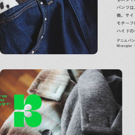
パンツは
徴。サイ
モチーフ
ハイドの
デニムパンツ
Wrangl
FOR
ME
GIFT!