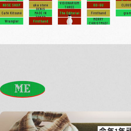
Facto
VISIONARIUM
NOSE SHOP
uka store
KO-GU
CLOU
THREE
DENIS
Café Kitsuné
MADE IN
The Editorial
Firsthand
gra
TOKYO
MERRY
Wrangler
Firsthand
CHRISTMAS!
今年1年