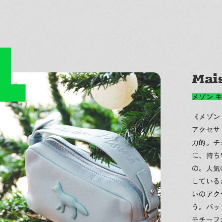
Mai
メゾン 
《メゾン
アクセサ
力的。チ
に、持ち
の。人気
している
いのアク
う。バッ
モチーフ