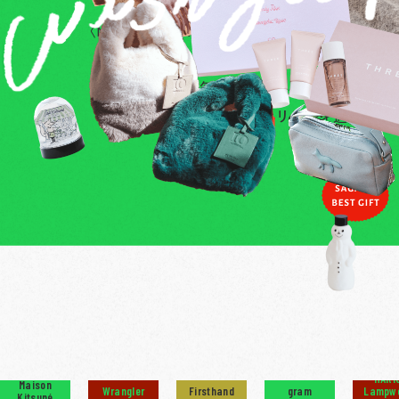
クリスマスのギフト選びに迷えるあなた
〈MIYASHITA PARK〉から厳選した、
17ブラン
お届け！
相手のことを想いながらあれ
きっと気持ちも伝わるはず。1年を締
素敵なホリデーを過ごして
HARI
Maison
Wrangler
Firsthand
gram
Lampw
Kitsuné