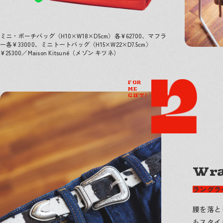
ミニ・ポーチバッグ〈H10×W18×D5cm〉各¥62700、マフラ
ー各¥33000、ミニトートバッグ〈H15×W22×D7.5cm〉
¥25300／Maison Kitsuné（メゾン キツネ）
FOR
ME
GIFT!
Wra
ラングラ
腰を落と
もスタイ