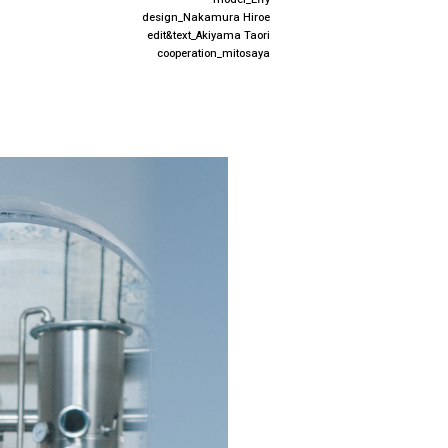
design_Nakamura Hiroe
edit&text_Akiyama Taori
cooperation_mitosaya