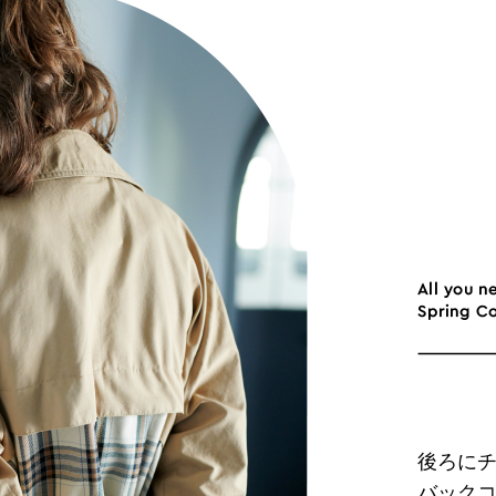
後ろに
バック