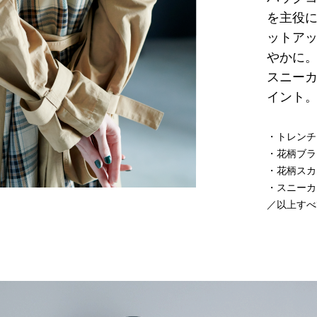
を主役
ットア
やかに
スニー
イント
トレンチ
花柄ブラ
花柄スカ
スニーカ
／以上すべて