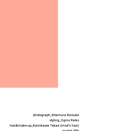
photograph_Kitamura Keisuke
styling_Ogino Reiko
hair&make-up_Kamikawa Takae (mod’s hair)
model_Effy