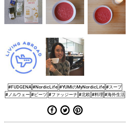
#FUDGENA
#NordicLife
#YUMIのMyNordicLife
#スープ
#ノルウェー
#ビーツ
#ファッジーナ
#北欧
#料理
#海外生活