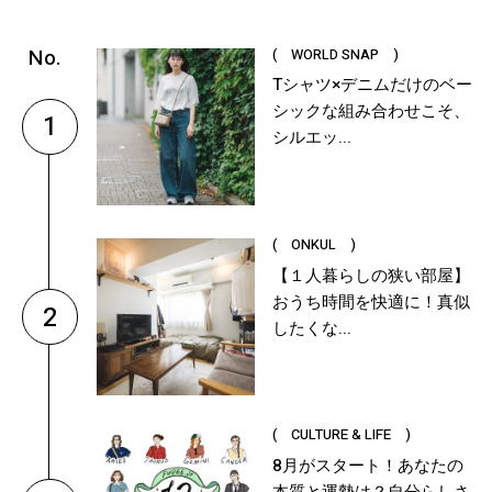
( WORLD SNAP )
Tシャツ×デニムだけのベー
シックな組み合わせこそ、
1
シルエッ...
( ONKUL )
【１人暮らしの狭い部屋】
おうち時間を快適に！真似
2
したくな...
( CULTURE & LIFE )
8月がスタート！あなたの
本質と運勢は？自分らしさ