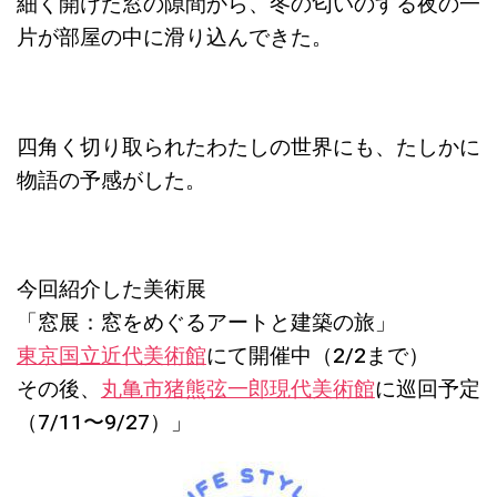
細く開けた窓の隙間から、冬の匂いのする夜の一
片が部屋の中に滑り込んできた。
四角く切り取られたわたしの世界にも、たしかに
物語の予感がした。
今回紹介した美術展
「窓展：窓をめぐるアートと建築の旅」
東京国立近代美術館
にて開催中（2/2まで）
その後、
丸亀市猪熊弦一郎現代美術館
に巡回予定
（7/11〜9/27）」