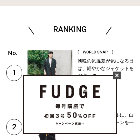
RANKING
( WORLD SNAP )
朝晩の気温差が気になる日
は、軽やかなジャケットを
1
羽織って...
( FASHION )
黒のオーバーオールに、白
を一巻き。モノトーンを一
2
気に洗練...