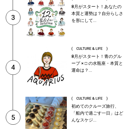
8月がスタート！あなたの
本質と運勢は？自分らしさ
3
を形にして...
( CULTURE & LIFE )
8月がスタート！青のグル
ープ × □ の水瓶座・本質と
4
運命は？...
( CULTURE & LIFE )
初めてのクルーズ旅行、
「船内で過ごす一日」はど
5
んなスケジ...