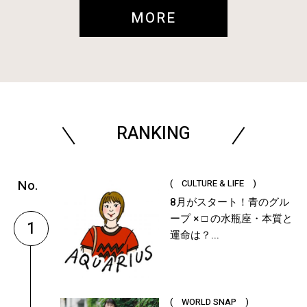
MORE
RANKING
( CULTURE & LIFE )
8月がスタート！青のグル
ープ × □ の水瓶座・本質と
1
運命は？...
( WORLD SNAP )