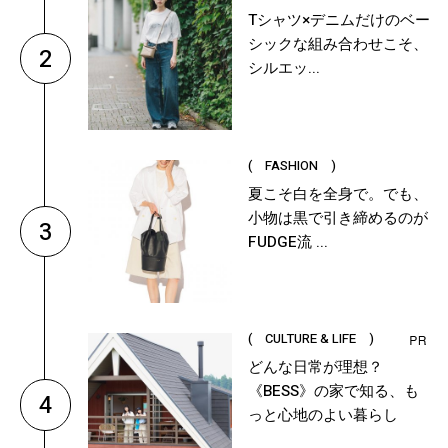
Tシャツ×デニムだけのベー
シックな組み合わせこそ、
2
シルエッ...
( FASHION )
夏こそ白を全身で。でも、
小物は黒で引き締めるのが
3
FUDGE流 ...
( CULTURE & LIFE )
どんな日常が理想？
《BESS》の家で知る、も
4
っと心地のよい暮らし