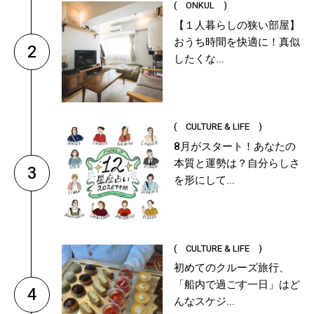
( ONKUL )
【１人暮らしの狭い部屋】
おうち時間を快適に！真似
2
したくな...
( CULTURE & LIFE )
8月がスタート！あなたの
本質と運勢は？自分らしさ
3
を形にして...
( CULTURE & LIFE )
初めてのクルーズ旅行、
「船内で過ごす一日」はど
4
んなスケジ...