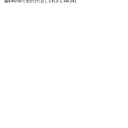
aya.mの街で見かけたおしゃれさん vol.24】