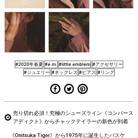
#2020年春夏
#e.m.
#little emblem
#アクセサリー
#ジュエリー
#ネックレス
#ピアス
#リング
売り切れ必須！究極のシューズライン《コンバース
アディクト》からチャックテイラーの新色が到着
《Onitsuka Tiger》から1975年に誕生したバスケ