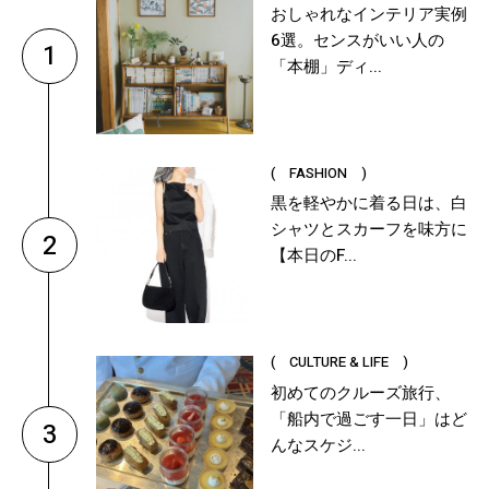
おしゃれなインテリア実例
6選。センスがいい人の
1
「本棚」ディ...
( FASHION )
黒を軽やかに着る日は、白
シャツとスカーフを味方に
2
【本日のF...
( CULTURE & LIFE )
初めてのクルーズ旅行、
「船内で過ごす一日」はど
3
んなスケジ...