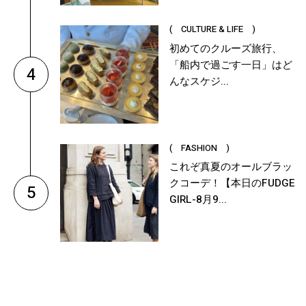
( CULTURE & LIFE )
初めてのクルーズ旅行、
「船内で過ごす一日」はど
4
んなスケジ...
( FASHION )
これぞ真夏のオールブラッ
クコーデ！【本日のFUDGE
5
GIRL-8月9...