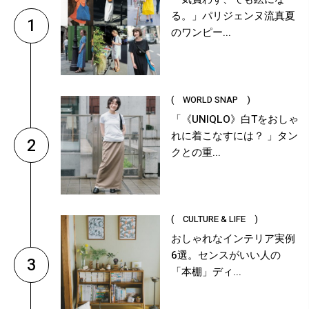
る。」パリジェンヌ流真夏
1
のワンピー...
( WORLD SNAP )
「《UNIQLO》白Tをおしゃ
れに着こなすには？ 」タン
2
クとの重...
( CULTURE & LIFE )
おしゃれなインテリア実例
6選。センスがいい人の
3
「本棚」ディ...