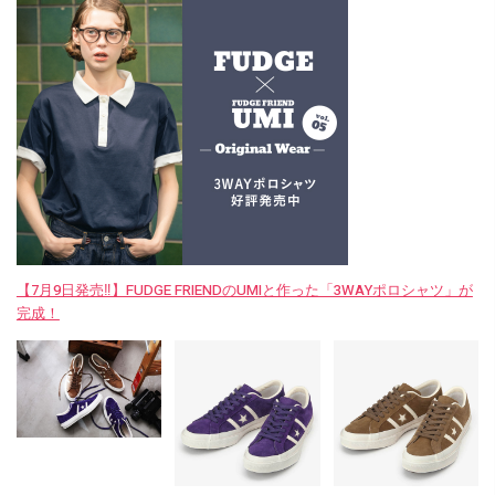
【7月9日発売‼︎】FUDGE FRIENDのUMIと作った「3WAYポロシャツ」が
完成！