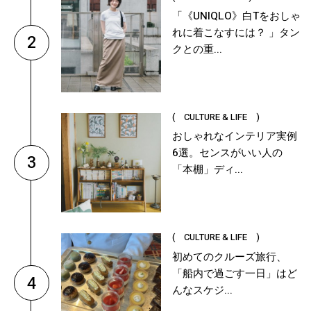
「《UNIQLO》白Tをおしゃ
れに着こなすには？ 」タン
2
クとの重...
( CULTURE & LIFE )
おしゃれなインテリア実例
6選。センスがいい人の
3
「本棚」ディ...
( CULTURE & LIFE )
初めてのクルーズ旅行、
「船内で過ごす一日」はど
4
んなスケジ...