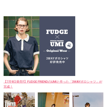
【7月9日発売‼︎】FUDGE FRIENDのUMIと作った「3WAYポロシャツ」が
完成！