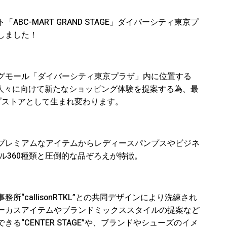
C-MART GRAND STAGE」ダイバーシティ東京プ
しました！
グモール「ダイバーシティ東京プラザ」内に位置する
国内外の人々に向けて新たなショッピング体験を提案する為、最
プストアとして生まれ変わります。
プレミアムなアイテムからレディースパンプスやビジネ
ル360種類と圧倒的な品ぞろえが特徴。
“callisonRTKL”との共同デザインにより洗練され
ーカスアイテムやブランドミックススタイルの提案など
“CENTER STAGE”や、ブランドやシューズのイメ