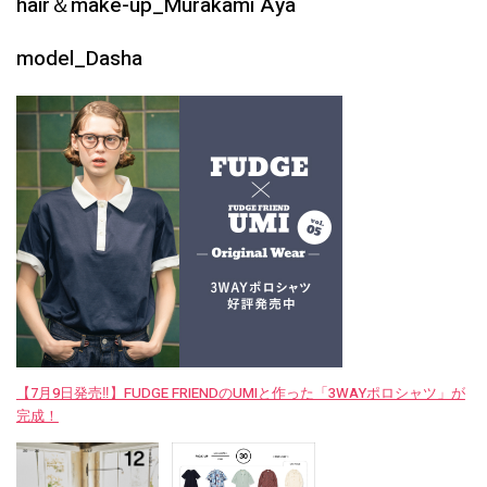
hair＆make-up_Murakami Aya
model_Dasha
【7月9日発売‼︎】FUDGE FRIENDのUMIと作った「3WAYポロシャツ」が
完成！