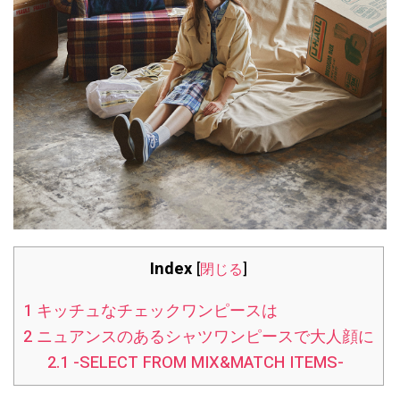
Index
[
閉じる
]
1
キッチュなチェックワンピースは
2
ニュアンスのあるシャツワンピースで大人顔に
2.1
-SELECT FROM MIX&MATCH ITEMS-