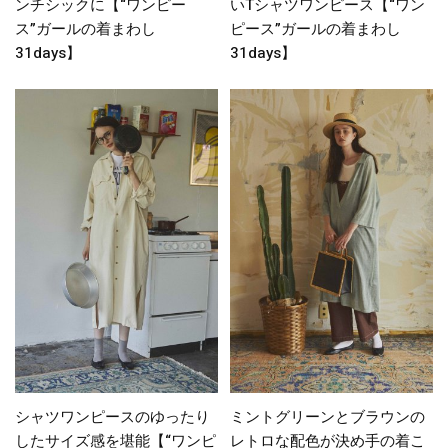
ンチシックに【“ワンピー
いTシャツワンピース【“ワン
ス”ガールの着まわし
ピース”ガールの着まわし
31days】
31days】
シャツワンピースのゆったり
ミントグリーンとブラウンの
したサイズ感を堪能【“ワンピ
レトロな配色が決め手の着こ