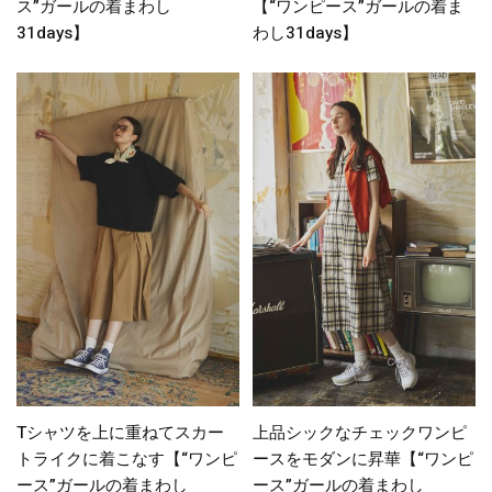
ス”ガールの着まわし
【“ワンピース”ガールの着ま
31days】
わし31days】
Tシャツを上に重ねてスカー
上品シックなチェックワンピ
トライクに着こなす【“ワンピ
ースをモダンに昇華【“ワンピ
ース”ガールの着まわし
ース”ガールの着まわし