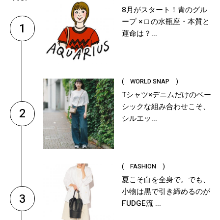
8月がスタート！青のグル
ープ × □ の水瓶座・本質と
1
運命は？...
( WORLD SNAP )
Tシャツ×デニムだけのベー
シックな組み合わせこそ、
2
シルエッ...
( FASHION )
夏こそ白を全身で。でも、
小物は黒で引き締めるのが
3
FUDGE流 ...