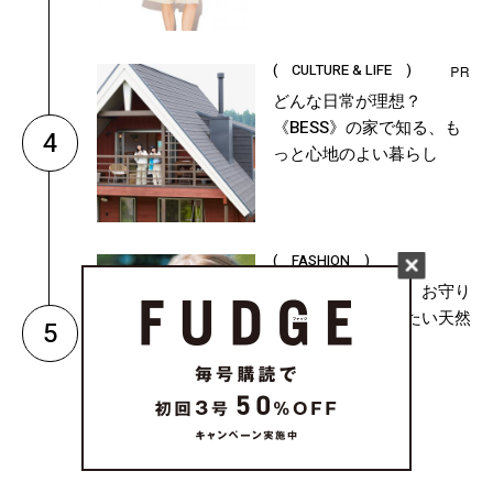
( CULTURE & LIFE )
どんな日常が理想？
《BESS》の家で知る、も
4
っと心地のよい暮らし
( FASHION )
石には意味がある。お守り
みたいに毎日着けたい天然
5
石ジュエリー