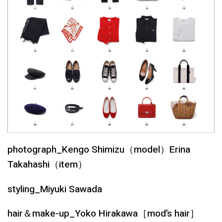
photograph_Kengo Shimizu（model）Erina
Takahashi（item）
styling_Miyuki Sawada
hair＆make-up_Yoko Hirakawa［mod’s hair］