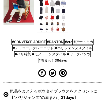
#CONVERSE ADDICT
#DANTON
#ete
#アナトミカ
#チャコールグレーニット
#パリジェンヌスタイル
#パリ特集
#モノトーンスタイル
#ワークパンツ
#着まわし30days
気品をまとえるボウタイブラウスをアクセントに
【“パリジェンヌ”の着まわし31days】