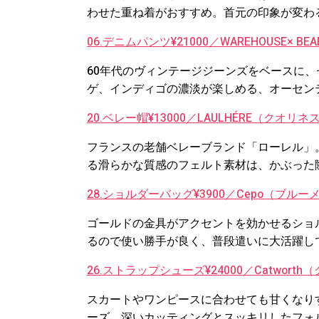
わせた重ね着がおすすめ。首元の印象が変わ
06.デニムパンツ¥21000／WAREHOUSE× B
60年代のヴィンテージジーンズをベースに
ゲ、インディゴの濃淡が楽しめる、オーセン
20.ベレー帽¥13000／LAULHÉRE（クオリネ
フランスの老舗ベレーブランド「ローレル」
る滑らかな質感のフェルト素材は、かぶった
28.ショルダーバッグ¥3900／Cepo（ブルー
ゴールドの金具がアクセントを効かせるショ
るので使い勝手が良く、普段遣いに大活躍し
26.ストラップシューズ¥24000／Catwor
スカートやワンピースに合わせても甘くなり
ーズ。深いカッティングとスッキリしたフォ