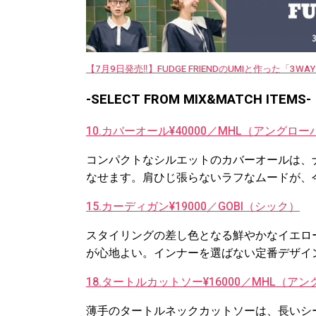
【7月9日発売‼︎】FUDGE FRIENDのUMIと作った「3
-SELECT FROM MIX&MATCH ITEMS-
10.カバーオール¥40000／MHL（アングロー
コンパクトなシルエットのカバーオールは、
なせます。肩ひじ張らないラフなムードが、
15.カーディガン¥19000／GOBI（シック）
スタイリングの差し色となる鮮やかなイエロ
が心地よい。インナーを選ばない定番デザイ
18.タートルカットソー¥16000／MHL（ア
薄手のタートルネックカットソーは、長いシ