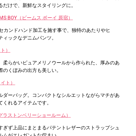
るだけで、新鮮なスタイリングに。
EAMS BOY（ビームス ボーイ 原宿）
、セカンドハンド加工を施す事で、独特のあたりやヒ
ティックなデニムパンツ。
スト）
。柔らかいピュアメリノウールから作られた、厚みのあ
際のくぼみの出方も美しい。
メイト）
ルダーバッグ。コンパクトなシルエットながらマチがあ
てくれるアイテムです。
th（グラストンベリーショールーム）
すぎず上品にまとまるパテントレザーのストラップシュ
ルムがエレガントな佇まい。