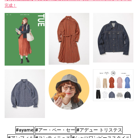
完成！
#ayame
#アー・ペー・セー
#アデュー トリステス