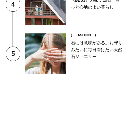
《BESS》の家で知る、も
4
っと心地のよい暮らし
( FASHION )
石には意味がある。お守り
みたいに毎日着けたい天然
5
石ジュエリー