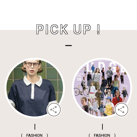
PICK UP !
( FASHION )
( FASHION )