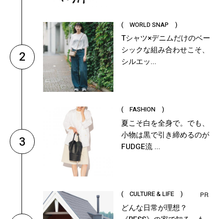
( WORLD SNAP )
Tシャツ×デニムだけのベー
シックな組み合わせこそ、
2
シルエッ...
( FASHION )
夏こそ白を全身で。でも、
小物は黒で引き締めるのが
3
FUDGE流 ...
( CULTURE & LIFE )
どんな日常が理想？