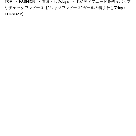
TOP
FASHION
着まわし7days
ポジティブムードを誘うポップ
なチェックワンピース【“シャツワンピース”ガールの着まわし7days-
TUESDAY】