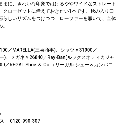
ままに、きれいな印象ではけるややワイドなストレート
、クローゼットに備えておきたい1本です。秋の入り口
節らしいリズムをつけつつ、ローファーを履いて、全体
め。
00／MARELLA(三喜商事)、シャツ￥31900／
ンパニー)、メガネ￥26840／Ray-Ban(ルックスオティカジャ
／REGAL Shoe ＆ Co.（リーガル シュー＆カンパニ
5
120-990-307