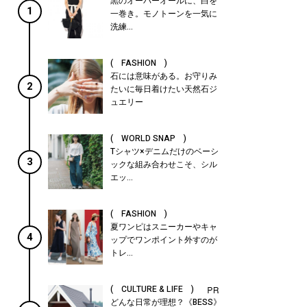
黒のオーバーオールに、白を
1
一巻き。モノトーンを一気に
洗練...
( FASHION )
石には意味がある。お守りみ
2
たいに毎日着けたい天然石ジ
ュエリー
( WORLD SNAP )
Tシャツ×デニムだけのベーシ
3
ックな組み合わせこそ、シル
エッ...
( FASHION )
夏ワンピはスニーカーやキャ
4
ップでワンポイント外すのが
トレ...
( CULTURE & LIFE )
どんな日常が理想？《BESS》