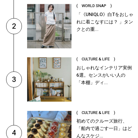
( WORLD SNAP )
「《UNIQLO》白Tをおしゃ
れに着こなすには？ 」タン
2
クとの重...
( CULTURE & LIFE )
おしゃれなインテリア実例
6選。センスがいい人の
3
「本棚」ディ...
( CULTURE & LIFE )
初めてのクルーズ旅行、
「船内で過ごす一日」はど
4
んなスケジ...