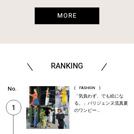
MORE
RANKING
( FASHION )
「気負わず、でも絵にな
る。」パリジェンヌ流真夏
1
のワンピー...