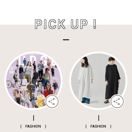
PICK UP !
( FASHION )
( FASHION )