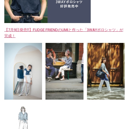
【7月9日発売‼︎】FUDGE FRIENDのUMIと作った「3WAYポロシャツ」が
完成！