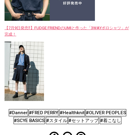
【7月9日発売‼︎】FUDGE FRIENDのUMIと作った「3WAYポロシャツ」が
完成！
#Danner
#FRED PERRY
#Healthknit
#OLIVER PEOPLES
#SCYE BASICS
#スタイル
#セットアップ
#着こなし