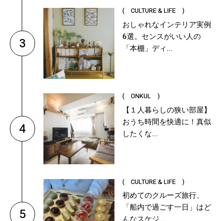
( CULTURE & LIFE )
おしゃれなインテリア実例
6選。センスがいい人の
3
「本棚」ディ...
( ONKUL )
【１人暮らしの狭い部屋】
おうち時間を快適に！真似
4
したくな...
( CULTURE & LIFE )
初めてのクルーズ旅行、
「船内で過ごす一日」はど
5
んなスケジ...