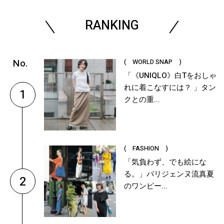
RANKING
( WORLD SNAP )
「《UNIQLO》白Tをおしゃ
れに着こなすには？ 」タン
1
クとの重...
( FASHION )
「気負わず、でも絵にな
る。」パリジェンヌ流真夏
2
のワンピー...