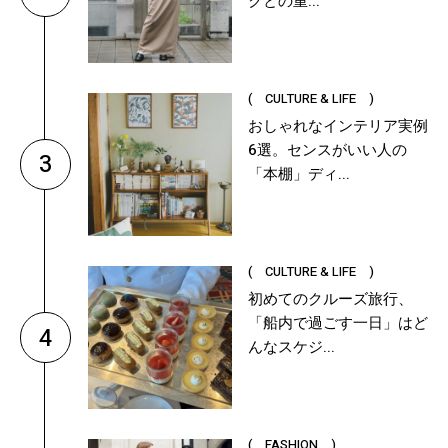
クとの重...
( CULTURE & LIFE )
おしゃれなインテリア実例
6選。センスがいい人の
3
「本棚」ディ...
( CULTURE & LIFE )
初めてのクルーズ旅行、
「船内で過ごす一日」はど
4
んなスケジ...
( FASHION )