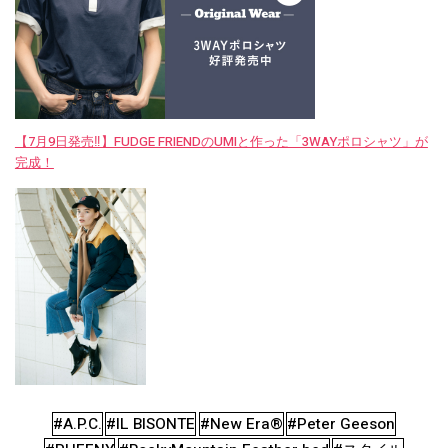
【7月9日発売‼︎】FUDGE FRIENDのUMIと作った「3WAYポロシャツ」が
完成！
#A.P.C.
#IL BISONTE
#New Era®
#Peter Geeson