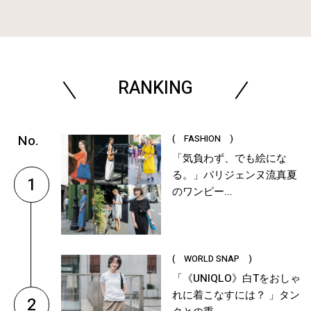
RANKING
( FASHION )
「気負わず、でも絵にな
る。」パリジェンヌ流真夏
1
のワンピー...
( WORLD SNAP )
「《UNIQLO》白Tをおしゃ
れに着こなすには？ 」タン
2