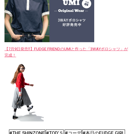
【7月9日発売‼︎】FUDGE FRIENDのUMIと作った「3WAYポロシャツ」が
完成！
#THE SHINZONE
#TOD’Ｓ
#コーデ
#本日のFUDGE GIRL