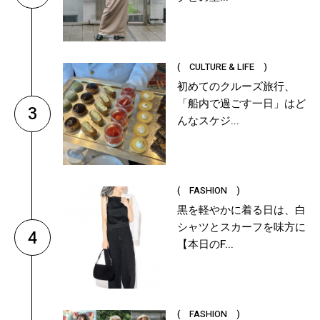
( CULTURE & LIFE )
初めてのクルーズ旅行、
「船内で過ごす一日」はど
3
んなスケジ...
( FASHION )
黒を軽やかに着る日は、白
シャツとスカーフを味方に
4
【本日のF...
( FASHION )