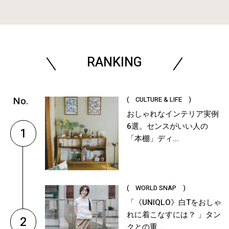
RANKING
( CULTURE & LIFE )
おしゃれなインテリア実例
6選。センスがいい人の
1
「本棚」ディ...
( WORLD SNAP )
「《UNIQLO》白Tをおしゃ
れに着こなすには？ 」タン
2
クとの重...