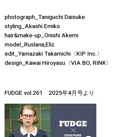
photograph_Taniguchi Daisuke
styling_Akashi Emiko
hair&make-up_Onishi Akemi
model_Ruslana,Eliz
edit_Yamazaki Takamichi〈KIP Inc.〉
design_Kawai Hiroyasu〈VIA BO, RINK〉
FUDGE vol.261 2025年4月号より