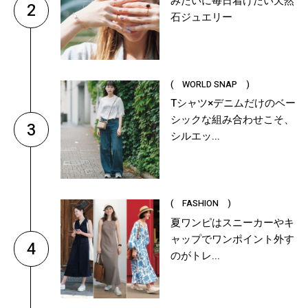
みたいに毎日着けたい天然
2
石ジュエリー
( WORLD SNAP )
Tシャツ×デニムだけのベー
シックな組み合わせこそ、
3
シルエッ...
( FASHION )
夏ワンピはスニーカーやキ
ャップでワンポイント外す
4
のがトレ...