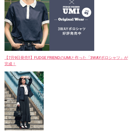
【7月9日発売‼︎】FUDGE FRIENDのUMIと作った「3WAYポロシャツ」が
完成！