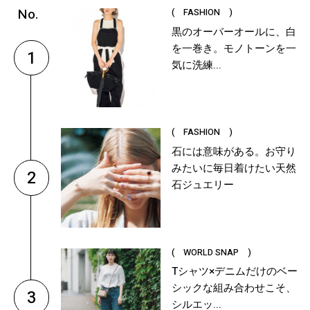
( FASHION )
黒のオーバーオールに、白
を一巻き。モノトーンを一
1
気に洗練...
( FASHION )
石には意味がある。お守り
みたいに毎日着けたい天然
2
石ジュエリー
( WORLD SNAP )
Tシャツ×デニムだけのベー
シックな組み合わせこそ、
3
シルエッ...