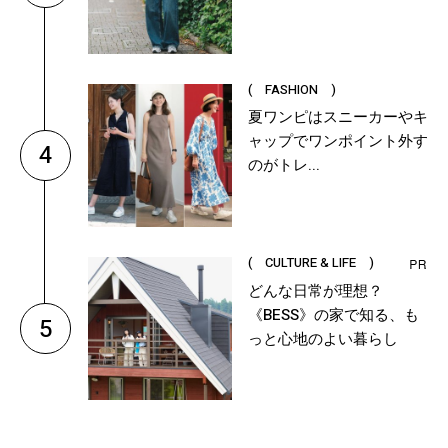
( FASHION )
夏ワンピはスニーカーやキ
ャップでワンポイント外す
4
のがトレ...
( CULTURE & LIFE )
どんな日常が理想？
《BESS》の家で知る、も
5
っと心地のよい暮らし