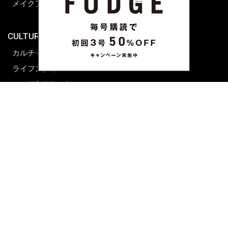
メイクアップティップス
ライフスタイル
海外生活
CULTURE & LIFE
カルチャー
ライフスタイル
フード&ドリンク
コラム
週末アジア
プレイリスト
シネマサロン
前田エマの東京ぐるり
誰かの話
FORTUNE
PRESENT & EVENT