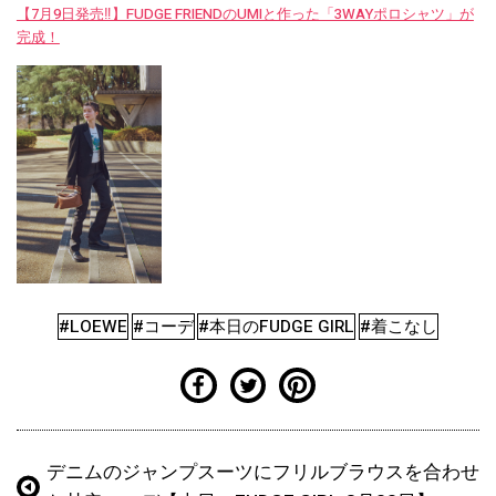
【7月9日発売‼︎】FUDGE FRIENDのUMIと作った「3WAYポロシャツ」が
完成！
#LOEWE
#コーデ
#本日のFUDGE GIRL
#着こなし
デニムのジャンプスーツにフリルブラウスを合わせ