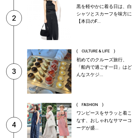
黒を軽やかに着る日は、白
シャツとスカーフを味方に
2
【本日のF...
( CULTURE & LIFE )
初めてのクルーズ旅行、
「船内で過ごす一日」はど
3
んなスケジ...
( FASHION )
ワンピースをサラッと着こ
なす、おしゃれなサマーコ
4
ーデが盛...