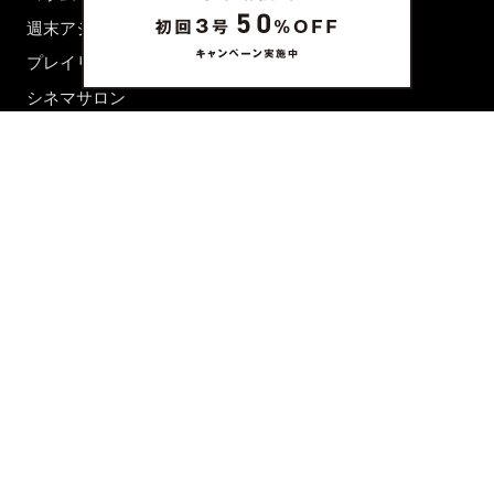
週末アジア
プレイリスト
シネマサロン
前田エマの東京ぐるり
誰かの話
FORTUNE
PRESENT & EVENT
MAGAZINE
姉妹誌一覧
FROM EDITORS
新規会員登録