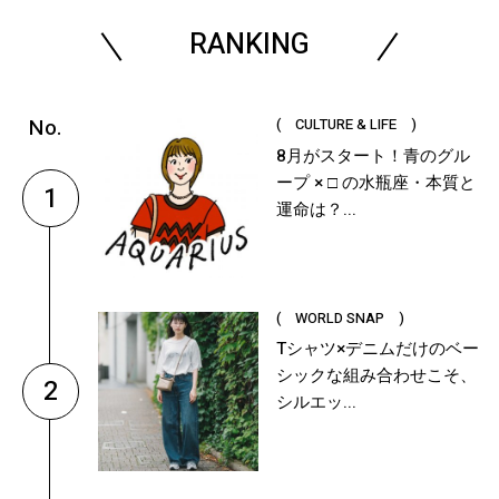
RANKING
( CULTURE & LIFE )
8月がスタート！青のグル
ープ × □ の水瓶座・本質と
1
運命は？...
( WORLD SNAP )
Tシャツ×デニムだけのベー
シックな組み合わせこそ、
2
シルエッ...