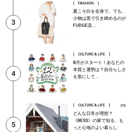
( FASHION )
夏こそ白を全身で。でも、
小物は黒で引き締めるのが
3
FUDGE流 ...
( CULTURE & LIFE )
8月がスタート！あなたの
本質と運勢は？自分らしさ
4
を形にして...
( CULTURE & LIFE )
どんな日常が理想？
《BESS》の家で知る、も
5
っと心地のよい暮らし