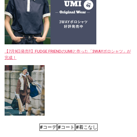
【7月9日発売‼︎】FUDGE FRIENDのUMIと作った「3WAYポロシャツ」が
完成！
#コーデ
#コート
#着こなし