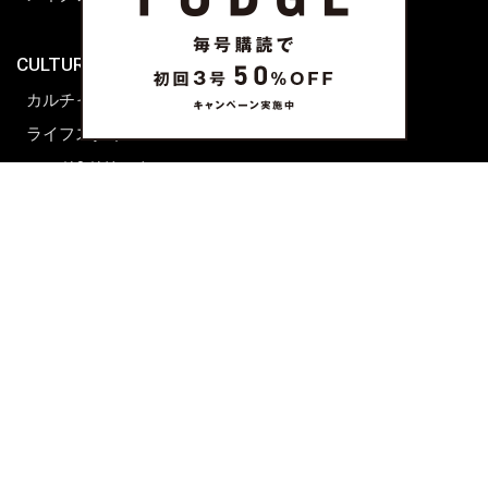
海外生活
CULTURE & LIFE
カルチャー
ライフスタイル
フード&ドリンク
コラム
週末アジア
プレイリスト
シネマサロン
前田エマの東京ぐるり
誰かの話
FORTUNE
PRESENT & EVENT