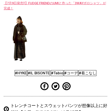
【7月9日発売‼︎】FUDGE FRIENDのUMIと作った「3WAYポロシャツ」が
完成！
#HYKE
#IL BISONTE
#Tabio
#コーデ
#着こなし
トレンチコートとスウェットパンツが想像以上に好