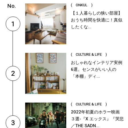
( ONKUL )
【１人暮らしの狭い部屋】
おうち時間を快適に！真似
1
したくな...
( CULTURE & LIFE )
おしゃれなインテリア実例
6選。センスがいい人の
2
「本棚」ディ...
( CULTURE & LIFE )
2022年初夏のホラー映画
３選-『X エックス』『哭悲
3
／THE SADN...