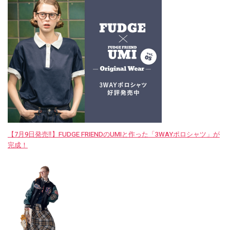
【7月9日発売‼︎】FUDGE FRIENDのUMIと作った「3WAYポロシャツ」が
完成！