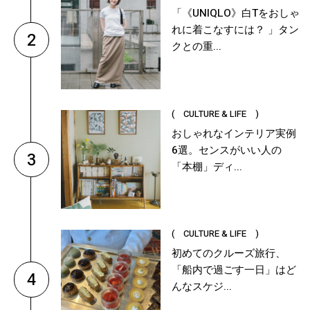
「《UNIQLO》白Tをおしゃ
れに着こなすには？ 」タン
2
クとの重...
( CULTURE & LIFE )
おしゃれなインテリア実例
6選。センスがいい人の
3
「本棚」ディ...
( CULTURE & LIFE )
初めてのクルーズ旅行、
「船内で過ごす一日」はど
4
んなスケジ...