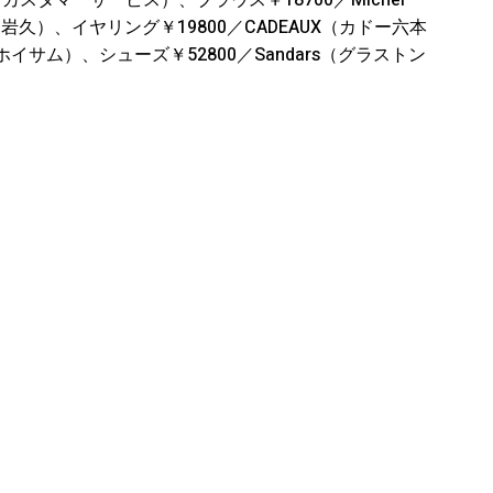
カスタマーサービス）、ブラウス￥18700／Michel
もに岩久）、イヤリング￥19800／CADEAUX（カドー六本
ホイサム）、シューズ￥52800／Sandars（グラストン