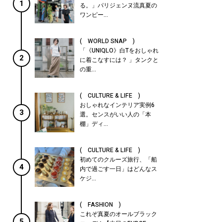
1
る。」パリジェンヌ流真夏の
ワンピー...
( WORLD SNAP )
「《UNIQLO》白Tをおしゃれ
2
に着こなすには？ 」タンクと
の重...
( CULTURE & LIFE )
おしゃれなインテリア実例6
3
選。センスがいい人の「本
棚」ディ...
( CULTURE & LIFE )
初めてのクルーズ旅行、「船
4
内で過ごす一日」はどんなス
ケジ...
( FASHION )
これぞ真夏のオールブラック
5