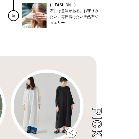
( FASHION )
石には意味がある。お守りみ
5
たいに毎日着けたい天然石ジ
ュエリー