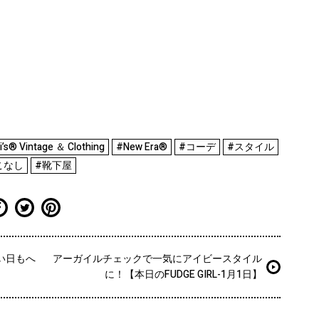
’s®️ Vintage ＆ Clothing
#New Era®
#コーデ
#スタイル
こなし
#靴下屋
い日もへ
アーガイルチェックで一気にアイビースタイル
に！【本日のFUDGE GIRL-1月1日】