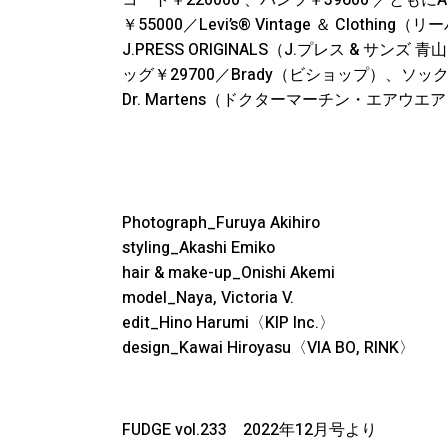
コート￥220000 、パンツ￥39600 ／とも
￥55000／Levi’s®️ Vintage ＆ Clo
J.PRESS ORIGINALS（J.プレス & サン
ッグ￥29700／Brady（ビショップ）、ソッ
Dr. Martens（ドクターマーチン・エアウエ
Photograph_Furuya Akihiro
styling_Akashi Emiko
hair & make-up_Onishi Akemi
model_Naya, Victoria V.
edit_Hino Harumi〈KIP Inc.〉
design_Kawai Hiroyasu〈VIA BO, RINK〉
FUDGE vol.233 2022年12月号より