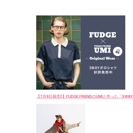
【7月9日発売‼︎】FUDGE FRIENDのUMIと作った「3