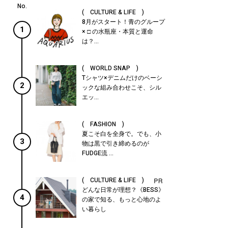
( CULTURE & LIFE )
8月がスタート！青のグループ
1
× □ の水瓶座・本質と運命
は？...
( WORLD SNAP )
Tシャツ×デニムだけのベーシ
2
ックな組み合わせこそ、シル
エッ...
( FASHION )
夏こそ白を全身で。でも、小
3
物は黒で引き締めるのが
FUDGE流 ...
( CULTURE & LIFE )
どんな日常が理想？《BESS》
4
の家で知る、もっと心地のよ
い暮らし