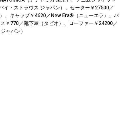
にANATOMICA（アナトミカ 東京）、デニムジャケット
thing（リーバイ・ストラウス ジャパン）、セーター￥27500／
ズ 青山）、キャップ￥4620／New Era®︎（ニューエラ）、バ
クス￥770／靴下屋（タビオ）、ローファー￥24200／
ア ジャパン）