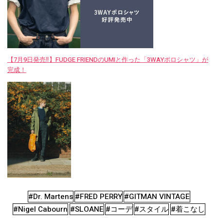
【7月9日発売‼︎】FUDGE FRIENDのUMIと作った「3WAYポロシャツ」が
完成！
#Dr. Martens
#FRED PERRY
#GITMAN VINTAGE
#Nigel Cabourn
#SLOANE
#コーデ
#スタイル
#着こなし