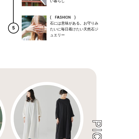
い暮らし
( FASHION )
石には意味がある。お守りみ
5
たいに毎日着けたい天然石ジ
ュエリー