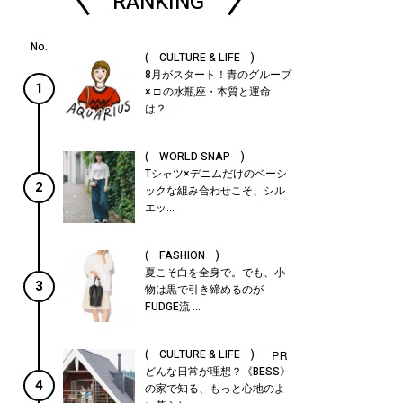
RANKING
( CULTURE & LIFE )
8月がスタート！青のグループ
1
× □ の水瓶座・本質と運命
は？...
( WORLD SNAP )
Tシャツ×デニムだけのベーシ
2
ックな組み合わせこそ、シル
エッ...
( FASHION )
夏こそ白を全身で。でも、小
3
物は黒で引き締めるのが
FUDGE流 ...
( CULTURE & LIFE )
どんな日常が理想？《BESS》
4
の家で知る、もっと心地のよ