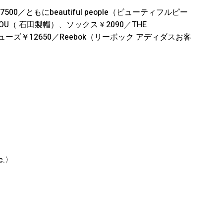
0／ともにbeautiful people（ビューティフルピー
IBOU（ 石田製帽）、ソックス￥2090／THE
ューズ￥12650／Reebok（リーボック アディダスお客
nc.〉