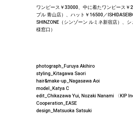
ワンピース￥33000、中に着たワンピース￥2750
プル 青山店）、ハット￥16500／ISHIDASE
SHINZONE（シンゾーン ルミネ新宿店）、シ
様窓口）
photograph_Furuya Akihiro
styling_Kitagawa Saori
hair&make-up_Nagasawa Aoi
model_Katya C
edit_Chikazawa Yui, Nozaki Nanami 〈KIP I
Cooperation_EASE
design_Matsuoka Satsuki