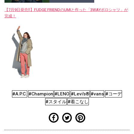
【7月9日発売‼︎】FUDGE FRIENDのUMIと作った「3WAYポロシャツ」が
完成！
#A.P.C.
#Champion
#LENO
#Levi’s®︎
#vans
#コーデ
#スタイル
#着こなし