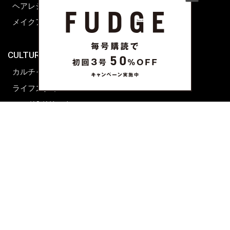
ヘアレシピ ストーリーズ
レシピ
メイクアップティップス
ライフスタイル
海外生活
CULTURE & LIFE
カルチャー
ライフスタイル
フード&ドリンク
コラム
週末アジア
プレイリスト
シネマサロン
前田エマの東京ぐるり
誰かの話