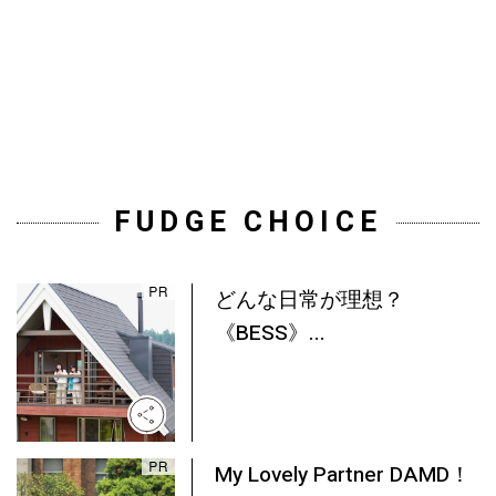
FUDGE CHOICE
どんな日常が理想？
《BESS》...
My Lovely Partner DAMD！