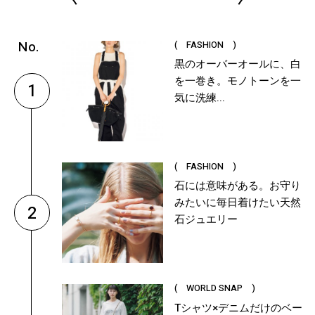
( FASHION )
黒のオーバーオールに、白
を一巻き。モノトーンを一
1
気に洗練...
( FASHION )
石には意味がある。お守り
みたいに毎日着けたい天然
2
石ジュエリー
( WORLD SNAP )
Tシャツ×デニムだけのベー