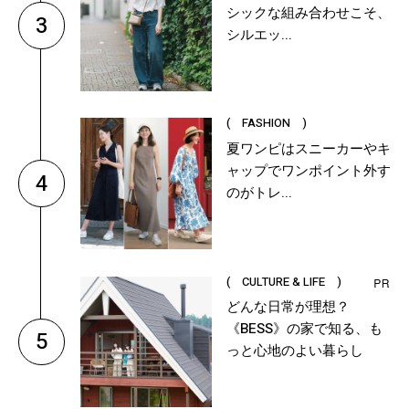
シックな組み合わせこそ、
3
シルエッ...
( FASHION )
夏ワンピはスニーカーやキ
ャップでワンポイント外す
4
のがトレ...
( CULTURE & LIFE )
どんな日常が理想？
《BESS》の家で知る、も
5
っと心地のよい暮らし