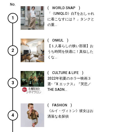
( WORLD SNAP )
「《UNIQLO》白Tをおしゃれ
1
に着こなすには？ 」タンクと
の重...
( ONKUL )
【１人暮らしの狭い部屋】お
2
うち時間を快適に！真似した
くな...
( CULTURE & LIFE )
2022年初夏のホラー映画３
3
選-『X エックス』『哭悲／
THE SADN...
( FASHION )
《ルイ・ヴィトン》彼女はお
4
洒落な名探偵