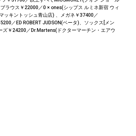
ンツ￥51700／以上すべてMIOSMOKEY(クオン ショール
ブラウス￥22000／0 × ones(シップス ルミネ新宿 ウィ
H(マッキントッシュ青山店) 、メガネ￥37400／
200／ED ROBERT JUDSON(ベータ)、ソックス[メン
ューズ￥24200／Dr.Martens(ドクターマーチン・エアウ