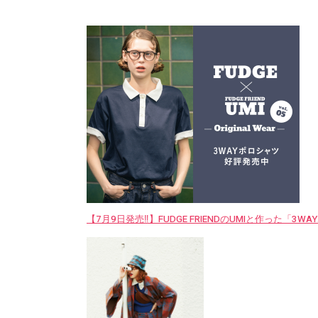
【7月9日発売‼︎】FUDGE FRIENDのUMIと作った「3