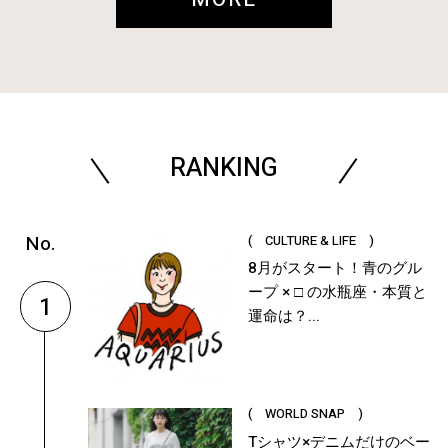
RANKING
( CULTURE & LIFE )
8月がスタート！青のグル
ープ × □ の水瓶座・本質と
1
運命は？...
( WORLD SNAP )
Tシャツ×デニムだけのベー