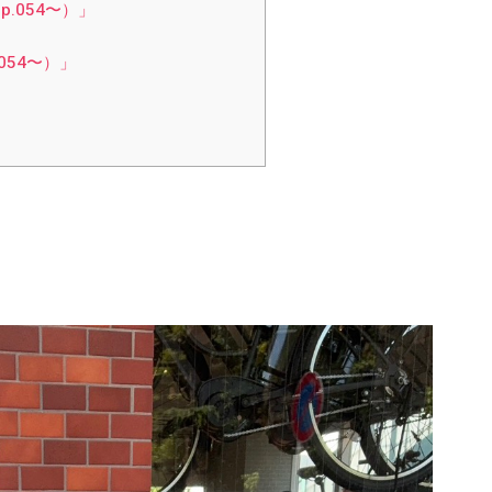
（p.054〜）」
p.054〜）」