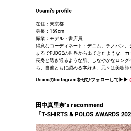
Usami’s profile
在住：東京都
身長：169cm
職業：モデル・書店員
得意なコーディネート：デニム、チノパン、
まるでFUDGEの世界から出てきたような、カ
長身と透き通るような肌、しなやかなロング
ち、自他ともに認める本好き。元々は美容師
UsamiのInstagramをぜひフォローして▶︎▶︎
田中真里奈’s recommend
「T-SHIRTS & POLOS AWARDS 202