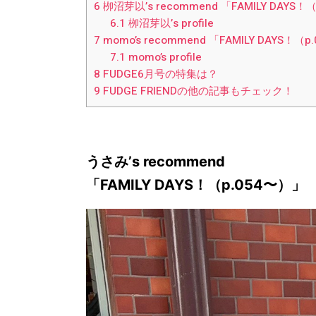
6
栁沼芽以’s recommend 「FAMILY DAYS！
6.1
栁沼芽以’s profile
7
momo’s recommend 「FAMILY DAYS！（
7.1
momo’s profile
8
FUDGE6月号の特集は？
9
FUDGE FRIENDの他の記事もチェック！
うさみ’s recommend
「
（
）
」
FAMILY DAYS！
p.054〜