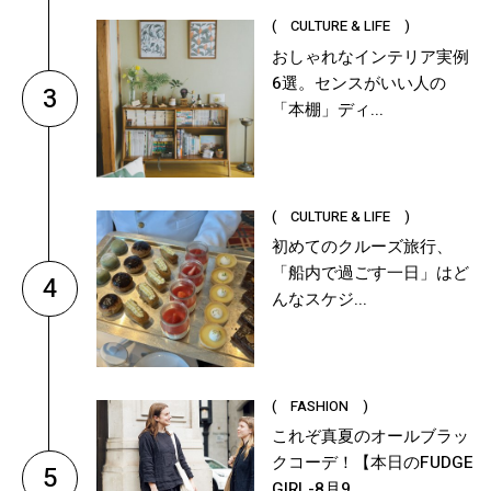
( CULTURE & LIFE )
おしゃれなインテリア実例
6選。センスがいい人の
3
「本棚」ディ...
( CULTURE & LIFE )
初めてのクルーズ旅行、
「船内で過ごす一日」はど
4
んなスケジ...
( FASHION )
これぞ真夏のオールブラッ
クコーデ！【本日のFUDGE
5
GIRL-8月9...