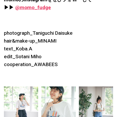
▶︎▶︎
@momo_fudge
photograph_Taniguchi Daisuke
hair&make-up_MINAMI
text_Koba.A
edit_Sotani Miho
cooperation_AWABEES