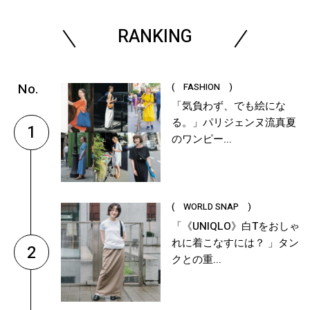
RANKING
( FASHION )
「気負わず、でも絵にな
る。」パリジェンヌ流真夏
1
のワンピー...
( WORLD SNAP )
「《UNIQLO》白Tをおしゃ
れに着こなすには？ 」タン
2
クとの重...