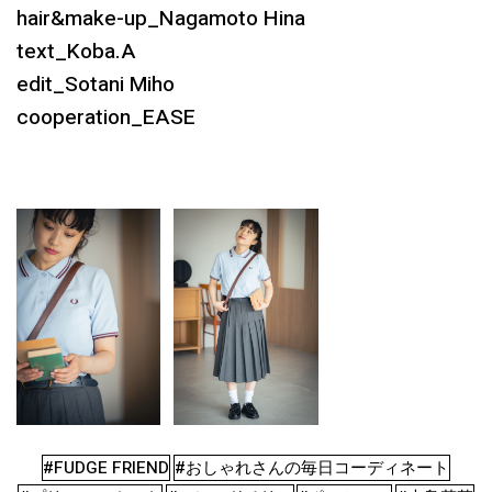
hair&make-up_Nagamoto Hina
text_Koba.A
edit_Sotani Miho
cooperation_EASE
#FUDGE FRIEND
#おしゃれさんの毎日コーディネート