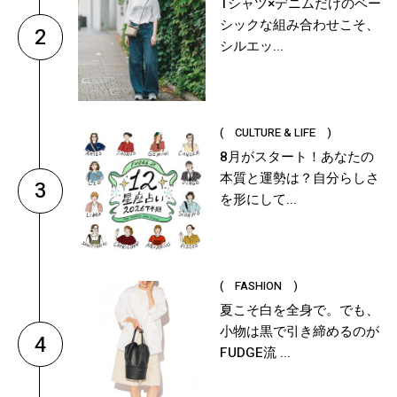
Tシャツ×デニムだけのベー
シックな組み合わせこそ、
2
シルエッ...
( CULTURE & LIFE )
8月がスタート！あなたの
本質と運勢は？自分らしさ
3
を形にして...
( FASHION )
夏こそ白を全身で。でも、
小物は黒で引き締めるのが
4
FUDGE流 ...