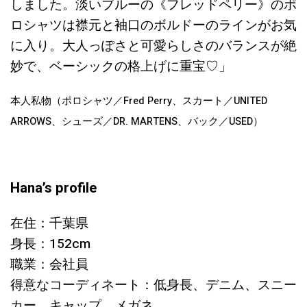
しました。淡いブルーの《フレッドペリー》のポ
ロシャツは襟元と袖口のボルドーのラインがお気
に入り。大人っぽさと可愛らしさのバランスが絶
妙で、ベーシックの格上げに重宝♡」
本人私物（ポロシャツ／Fred Perry、スカート／UNITED
ARROWS、シューズ／DR. MARTENS、バック／USED）
Hana’s profile
在住：千葉県
身長：152cm
職業：会社員
得意なコーディネート：低身長、デニム、スニー
カー、キャップ、メガネ