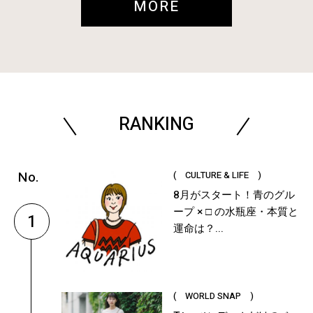
MORE
RANKING
( CULTURE & LIFE )
8月がスタート！青のグル
ープ × □ の水瓶座・本質と
1
運命は？...
( WORLD SNAP )