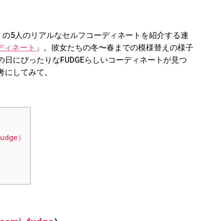
IEND】の5人のリアルなセルフコーディネートを紹介する連
ーディネート
」。彼女たちの冬〜春までの模様替えの様子
日にぴったりなFUDGEらしいコーディネートが見つ
考にしてみて。
fudge）