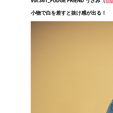
vol.361_FUDGE FRIEND うさみ（
@u
小物で白を差すと抜け感が出る！