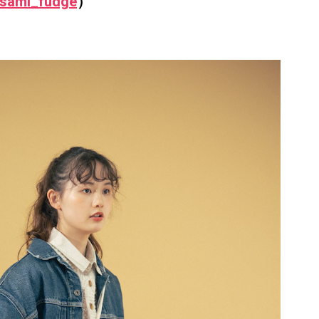
sami_fudge
）